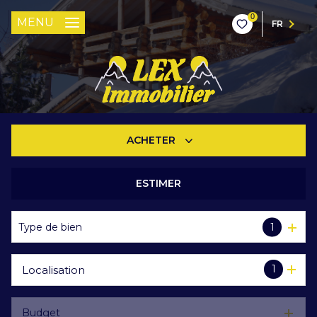
0
MENU
FR
ACHETER
ESTIMER
De l'ancien
Type de bien
1
1
Localisation
Budget