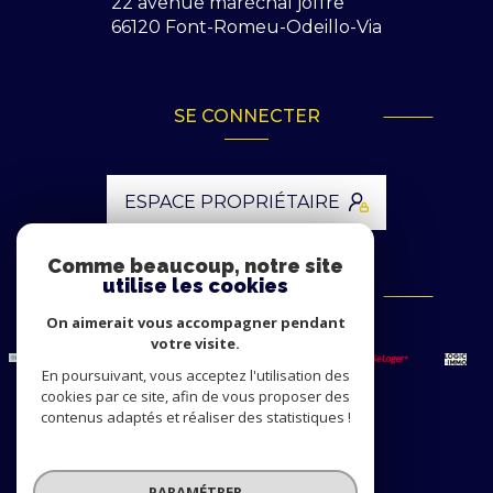
22 avenue maréchal joffre
66120
Font-Romeu-Odeillo-Via
SE CONNECTER
ESPACE PROPRIÉTAIRE
Comme beaucoup, notre site
utilise les cookies
ADHÉRENTS
On aimerait vous accompagner pendant
votre visite.
En poursuivant, vous acceptez l'utilisation des
cookies par ce site, afin de vous proposer des
contenus adaptés et réaliser des statistiques !
© 2026 | Tous droits réservés
PARAMÉTRER