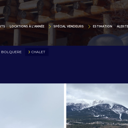
SPÉCIAL VENDEURS
LOCATIONS À L'ANNÉE
VITRINE DIGITALE
CHALETS
NTS
LOCATIONS À L'ANNÉE
SPÉCIAL VENDEURS
ESTIMATION
ALERTE
TRUCTIONS
SUPPORTS PUBLICITAIRES
APPARTEMENTS
MAIS
POURQUOI LEX IMMOBILIER
STUDIOS
BOLQUERE
CHALET
APP
VENDUS DERNIEREMENT
STUD
STUDIOS / APPARTEMENTS
MAISONS / VILLAS
L'IMMOBILIER À BEAUSOLEIL ET LE LITTORA