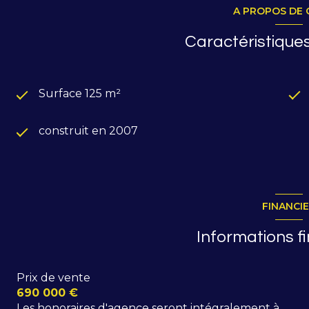
atmosphère élégante et soignée sans aucun travaux 
A PROPOS DE 
Comprenant : hall d'entrée, cuisine équipée ouverte s
donnant un accès sur terrasse offrant une vue pano
Caractéristiques
indépendant, garage fermé.
Au niveau inférieur : couloir, 4 chambres dont 1 avec 
+ wc, buanderie.
2 chambres ont accès sur terrasse/jardin.
Surface 125 m²
Prix : 690 000 €
construit en 2007
FINANCI
Informations f
Prix de vente
690 000 €
Les honoraires d'agence seront intégralement à