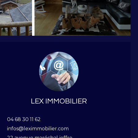
LEX IMMOBILIER
04 68 30 11 62
infos@leximmobilier.com
22 avenue maréchal joffre