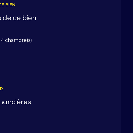
à prévoir
CE BIEN
ur salle à manger, salon avec poêle à bois
ramique sur les montagnes catalanes, wc
 de ce bien
sa salle d'eau + wc, 1 salle d'eau indépendante
4 chambre(s)
ER
inancières