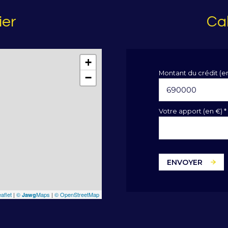
ier
Cal
+
Montant du crédit (e
−
Votre apport (en €) *
ENVOYER
aflet
|
©
Maps
|
© OpenStreetMap
Jawg