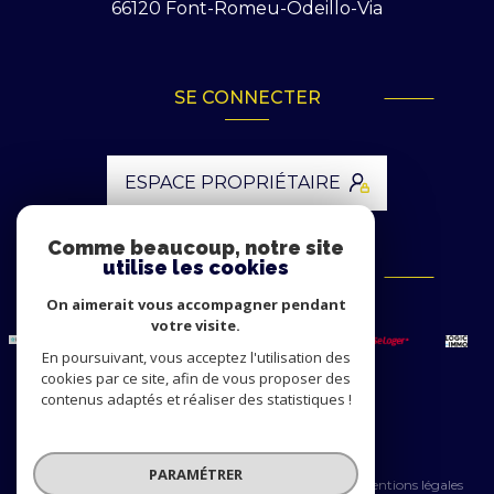
66120
Font-Romeu-Odeillo-Via
SE CONNECTER
ESPACE PROPRIÉTAIRE
Comme beaucoup, notre site
utilise les cookies
ADHÉRENTS
On aimerait vous accompagner pendant
votre visite.
En poursuivant, vous acceptez l'utilisation des
cookies par ce site, afin de vous proposer des
contenus adaptés et réaliser des statistiques !
© 2026 | Tous droits réservés
PARAMÉTRER
Nos honoraires
Nos partenaires
Mentions légales