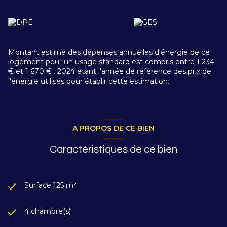
Navettes à proximité.
Vendu meublé.
Comprenant :
Rez-de-chaussée
: hall d'entrée, cuisine
équipée ouverte sur salle à manger, salon avec poêle à
granulés offrant un accès sur une belle terrasse et jardin,
salle d'eau + sauna, buanderie + wc, cellier commun avec le
Montant estimé des dépenses annuelles d'énergie de ce
chalet voisin, parking extérieur devant chalet.
logement pour un usage standard est compris entre 1 234
A l'étage
: coin mezzanine, 4 chambres dont 2 avec balcon,
€ et 1 670 € . 2024 étant l'année de référence des prix de
salle de bains + wc.
l'énergie utilisés pour établir cette estimation.
Prix : 525 000 €
A PROPOS DE CE BIEN
Caractéristiques de ce bien
Surface 125 m²
4 chambre(s)