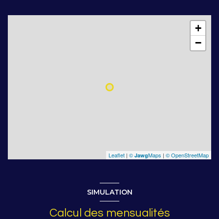
+
−
Leaflet
|
©
Maps
|
© OpenStreetMap
Jawg
SIMULATION
Calcul des mensualités