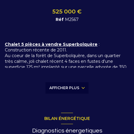
525 000 €
Réf
M2567
Chalet 5 pièces à vendre Superbolquère
:
Construction récente de 2011.
Au coeur de la forêt de Superbolquère, dans un quartier
très calme, joli chalet récent 4 faces en fustes d'une
superficie 125 m² implanté sur une parcelle arborée de 350
m².
Exposé sud-est avec terrasse + balcon offrant une vue sur
la forêt et le Col Mitja.
AFFICHER PLUS
Il offre de jolies prestations. Lumineux. Grandes baies
vitrées. Très confortable à vivre avec une belle organisation
des pièces.
Chauffage électrique + poêle à granulés + sauna. Grande
pièce à vivre spacieuse.
Il possède 4 chambres, 2 salles de bains et 1 sauna.
BILAN ÉNERGÉTIQUE
Il conviendra pour une résidence principale comme
secondaire. Produit adapté pour un investissement locatif.
Diagnostics énergetiques