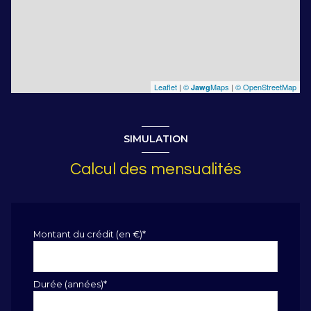
Leaflet
|
©
Maps
|
© OpenStreetMap
Jawg
SIMULATION
Calcul des mensualités
Montant du crédit (en €)*
Durée (années)*