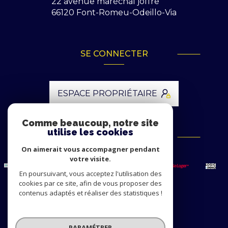
22 avenue maréchal joffre
66120
Font-Romeu-Odeillo-Via
SE CONNECTER
ESPACE PROPRIÉTAIRE
Comme beaucoup, notre site
utilise les cookies
ADHÉRENTS
On aimerait vous accompagner pendant
votre visite.
En poursuivant, vous acceptez l'utilisation des
cookies par ce site, afin de vous proposer des
contenus adaptés et réaliser des statistiques !
© 2026 | Tous droits réservés
PARAMÉTRER