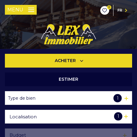
0
MENU
FR
ACHETER
ESTIMER
De l'ancien
Type de bien
1
1
Localisation
Budget