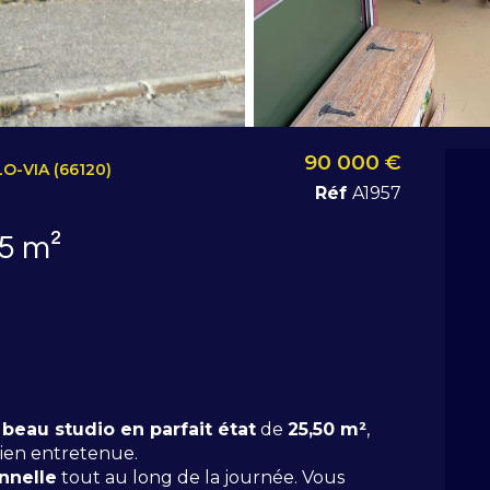
90 000 €
-VIA (66120)
Réf
A1957
Studio 25 m²
e
beau studio en parfait état
de
25,50 m²
,
ien entretenue.
nnelle
tout au long de la journée. Vous