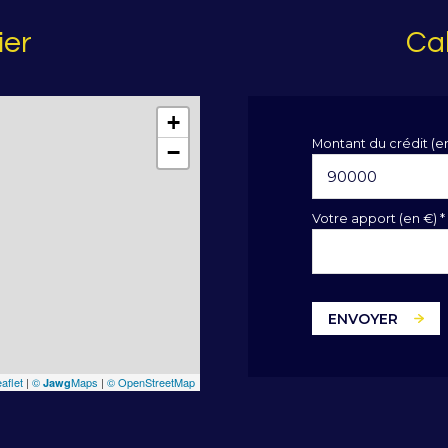
ier
Cal
+
Montant du crédit (e
−
Votre apport (en €) *
ENVOYER
aflet
|
©
Maps
|
© OpenStreetMap
Jawg