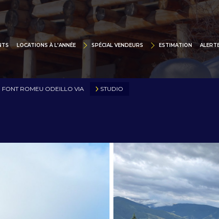
SPÉCIAL VENDEURS
LOCATIONS À L'ANNÉE
VITRINE DIGITALE
CHALETS
NTS
LOCATIONS À L'ANNÉE
SPÉCIAL VENDEURS
ESTIMATION
ALERTE
TRUCTIONS
SUPPORTS PUBLICITAIRES
APPARTEMENTS
MAIS
POURQUOI LEX IMMOBILIER
STUDIOS
FONT ROMEU ODEILLO VIA
STUDIO
APP
VENDUS DERNIEREMENT
STUD
STUDIOS / APPARTEMENTS
MAISONS / VILLAS
L'IMMOBILIER À BEAUSOLEIL ET LE LITTORA