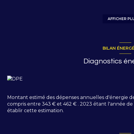
profiterez d’une
terrasse de 6,90 m²
avec une
vue
vos moments de détente.
Pièce à vivre spacieuse.
AFFICHER PL
Tableau électrique récent. Radiateurs de qualités.
Actuellement loué 400 € / mois à un étudiant assur
investisseur.
Parfaitement situé pour profiter de la montagne été
BILAN ÉNERG
opportunité pour une
résidence secondaire
, un
i
Navettes à proximité.
Diagnostics én
Vendu meublé.
Comprenant : entrée, kitchenette équipée ouverte su
superbe vue sur les montagnes, salle de bains, wc ind
copropriété.
Prix : 90 000 €
Montant estimé des dépenses annuelles d'énergie d
compris entre 343 € et 462 € . 2023 étant l'année de 
établir cette estimation.