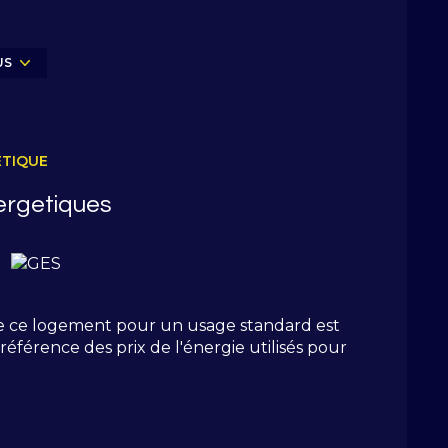
 imprenable sur les montagnes
, idéale pour
US
ant une
rentabilité immédiate
pour tout
 comme hiver, ce studio est une excellente
ÉTIQUE
nvestissement locatif
ou un
premier achat
.
ergetiques
r salon-séjour offrant un accès terrasse avec
épendant, casier à skis, parking extérieur
e ce logement pour un usage standard est
référence des prix de l'énergie utilisés pour