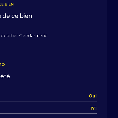
CE BIEN
 de ce bien
quartier Gendarmerie
RO
iété
Oui
171