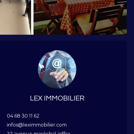
LEX IMMOBILIER
04 68 30 11 62
infos@leximmobilier.com
22 avenue maréchal joffre