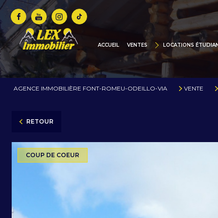
MAISONS / CHALETS
BIENS DE PRESTIGE
ACCUEIL
VENTES
LOCATIONS ÉTUDIA
CHALETS NEUFS / CONS
TERRAINS
AGENCE IMMOBILIÈRE FONT-ROMEU-ODEILLO-VIA
VENTE
COMMERCES
PARKINGS / GARAGES
RETOUR
ANNONCES VIDÉOS
COTE D'AZUR
COUP DE COEUR