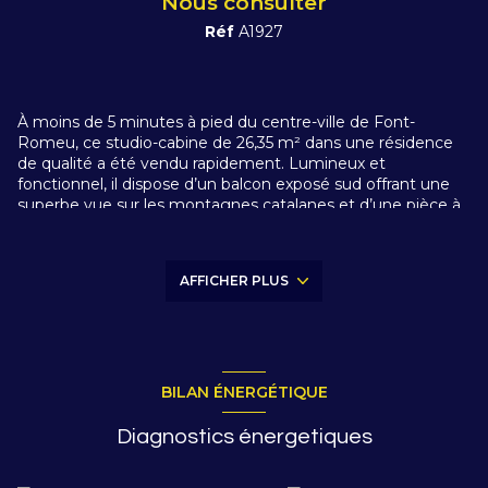
Nous consulter
Réf
A1927
À moins de 5 minutes à pied du centre-ville de Font-
Romeu, ce studio-cabine de 26,35 m² dans une résidence
de qualité a été vendu rapidement. Lumineux et
fonctionnel, il dispose d’un balcon exposé sud offrant une
superbe vue sur les montagnes catalanes et d’une pièce à
vivre spacieuse avec parquet.
Parfait pour un pied-à-terre ou un investissement locatif, ce
logement offre confort et praticité grâce au double vitrage,
AFFICHER PLUS
huisseries récentes et tableau électrique refait. À proximité
des navettes et des commodités, il se prête idéalement
aux séjours en montagne.
Le studio comprend entrée, kitchenette ouverte sur séjour,
coin-cabine, salle de bains, WC indépendant, casier à skis et
parking extérieur. Il a été vendu meublé, prêt à accueillir
BILAN ÉNERGÉTIQUE
ses futurs occupants dès l’arrivée.
Diagnostics énergetiques