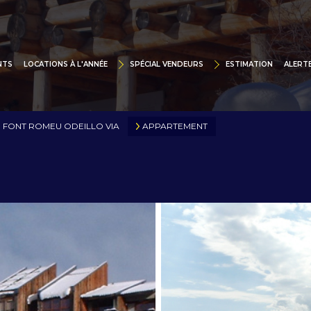
SPÉCIAL VENDEURS
LOCATIONS À L'ANNÉE
VITRINE DIGITALE
CHALETS
NTS
LOCATIONS À L'ANNÉE
SPÉCIAL VENDEURS
ESTIMATION
ALERTE
TRUCTIONS
SUPPORTS PUBLICITAIRES
APPARTEMENTS
MAIS
POURQUOI LEX IMMOBILIER
STUDIOS
FONT ROMEU ODEILLO VIA
APPARTEMENT
APP
VENDUS DERNIEREMENT
STUD
STUDIOS / APPARTEMENTS
MAISONS / VILLAS
L'IMMOBILIER À BEAUSOLEIL ET LE LITTORA