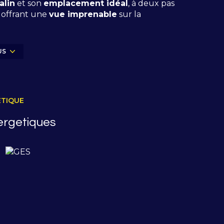
lin
et son
emplacement idéal
, à deux pas
 offrant une
vue imprenable
sur la
ambre supplémentaire à moindre coût), son
ment se prêtait parfaitement à une
résidence
US
eublé et équipé
, il était prêt à accueillir ses
ÉTIQUE
ergetiques