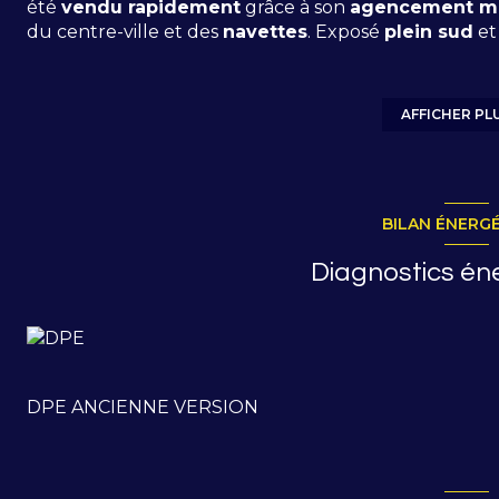
été
vendu rapidement
grâce à son
agencement ma
du centre-ville et des
navettes
. Exposé
plein sud
et
montagne, il a séduit ses acheteurs en un clin d'œil.
Avec sa
mezzanine spacieuse
(transformable en ch
balcon
et sa
pièce à vivre lumineuse
, cet apparte
AFFICHER PL
secondaire
ou un
investissement locatif
.
Vendu m
nouveaux occupants, sans travaux nécessaires.
BILAN ÉNERG
Diagnostics én
DPE ANCIENNE VERSION