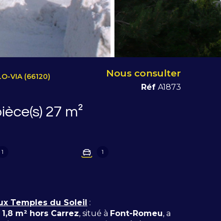
Nous consulter
-VIA (66120)
Réf
A1873
Appartement 2 pièce(s) 27 m²
1
1
x Temples du Soleil
:
+
1,8 m² hors Carrez
, situé à
Font-Romeu
, a