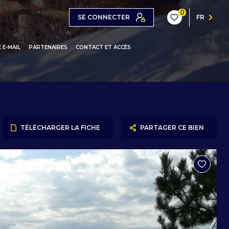
0
SE CONNECTER
FR
 E-MAIL
PARTENAIRES
CONTACT ET ACCÈS
ONS / CHALETS
ARTEMENTS
IOS / STUDIOS-CABINES
TÉLÉCHARGER LA FICHE
PARTAGER CE BIEN
L MONÉGASQUE