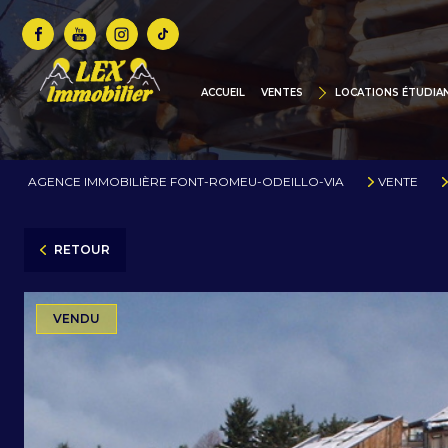
MAISONS / CHALETS
BIENS DE PRESTIGE
ACCUEIL
VENTES
LOCATIONS ÉTUDIA
CHALETS NEUFS / CONS
TERRAINS
AGENCE IMMOBILIÈRE FONT-ROMEU-ODEILLO-VIA
VENTE
COMMERCES
PARKINGS / GARAGES
RETOUR
ANNONCES VIDÉOS
COTE D'AZUR
VENDU