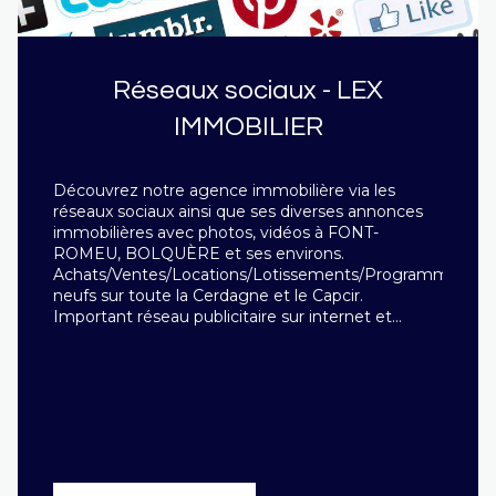
Réseaux sociaux - LEX
IMMOBILIER
Découvrez notre agence immobilière via les
réseaux sociaux ainsi que ses diverses annonces
immobilières avec photos, vidéos à FONT-
ROMEU, BOLQUÈRE et ses environs.
Achats/Ventes/Locations/Lotissements/Programmes
neufs sur toute la Cerdagne et le Capcir.
Important réseau publicitaire sur internet et
magazine immobilier. Le digital est pour LEX
IMMOBILIER un moyen de valoriser et diffuser
autrement l’immobilier de montagne. Chaque
jour, partez à la découverte de l’immobilier de
Cerdagne et Capcir ! Suivez-nous sur tous nos
réseaux sociaux et recevez les dernières nouvelles
sur Facebook, des vidéos pratiques sur Youtube et
de magnifiques photos inspirantes sur Instagram