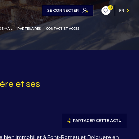
0
SE CONNECTER
FR
 E-MAIL
PARTENAIRES
CONTACT ET ACCÈS
ONS / CHALETS
ARTEMENTS
IOS / STUDIOS-CABINES
ère et ses
L MONÉGASQUE
PARTAGER CETTE ACTU
re bien immobilier à Font-Romeu et Bolquere en