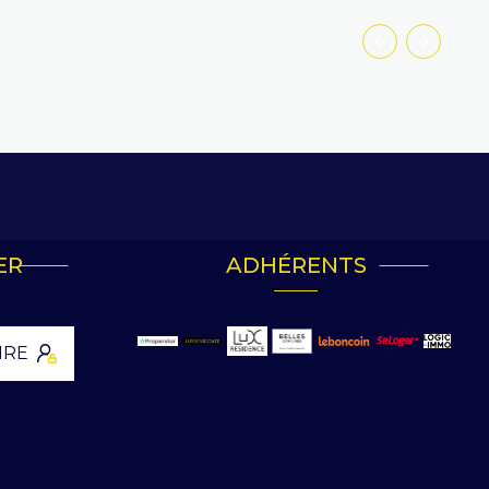
Pour un achat immobilier, une
location à l’année, étudiante ou
saisonnière.
ER
ADHÉRENTS
IRE