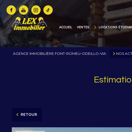
MAISONS / CHALETS
BIENS DE PRESTIGE
ACCUEIL
VENTES
LOCATIONS ÉTUDIA
CHALETS NEUFS / CONS
TERRAINS
AGENCE IMMOBILIÈRE FONT-ROMEU-ODEILLO-VIA
NOS ACT
COMMERCES
PARKINGS / GARAGES
Estimatio
ANNONCES VIDÉOS
COTE D'AZUR
RETOUR