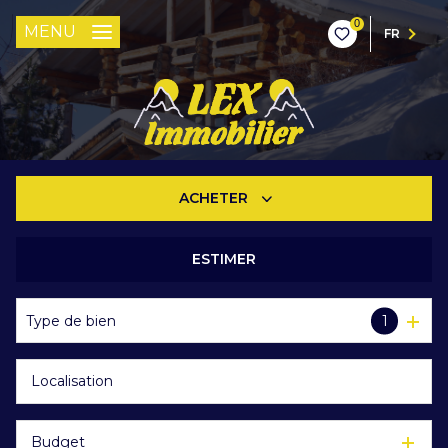
0
MENU
FR
ACHETER
ESTIMER
De l'ancien
Type de bien
1
Budget