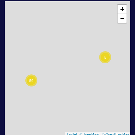
+
−
5
59
Leaflet
|
©
Maps
|
© OpenStreetMap
Jawg